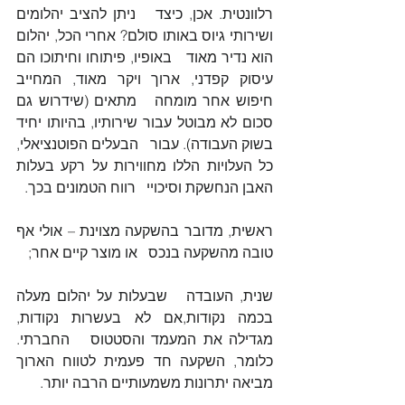
רלוונטית. אכן, כיצד   ניתן להציב יהלומים 
ושירותי גיוס באותו סולם? אחרי הכל, יהלום 
הוא נדיר מאוד   באופיו, פיתוחו וחיתוכו הם 
עיסוק קפדני, ארוך ויקר מאוד, המחייב 
חיפוש אחר מומחה   מתאים (שידרוש גם 
סכום לא מבוטל עבור שירותיו, בהיותו יחיד 
בשוק העבודה). עבור   הבעלים הפוטנציאלי, 
כל העלויות הללו מחווירות על רקע בעלות 
האבן הנחשקת וסיכויי   רווח הטמונים בכך. 
ראשית, מדובר בהשקעה מצוינת – אולי אף 
טובה מהשקעה בנכס   או מוצר קיים אחר;
שנית, העובדה   שבעלות על יהלום מעלה 
בכמה נקודות,אם לא בעשרות נקודות, 
מגדילה את המעמד והסטטוס   החברתי. 
כלומר, השקעה חד פעמית לטווח הארוך 
מביאה יתרונות משמעותיים הרבה יותר.