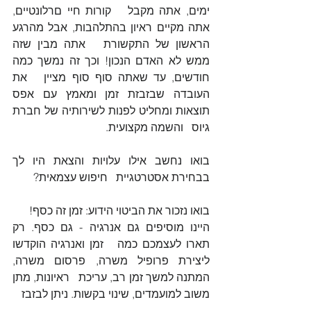
ימים, אתה מקבל   קורות חיי םרלונטיים, 
אתה מקיים ראיון בהתלהבות, אבל מהרגע 
הראשון של התקשורת   אתה מבין שזה 
ממש לא האדם הנכון! וכך זה נמשך כמה 
חודשים, עד שאתה סוף סוף מציין   את 
העובדה שבזבזת זמן ומאמץ עם אפס 
תוצאות ומחליט לפנות לשירותיה של חברת 
גיוס   והשמה מקצועית.
בואו נחשב אילו עלויות והצאת היו לך 
בבחירת אסטרטגיית   חיפוש עצמאית?
בואו נזכור את הביטוי הידוע: זמן זה כסף! 
היינו מוסיפים גם אנרגיה - גם כסף. רק 
תארו לעצמכם כמה   זמן ואנרגיה הוקדשו 
ליצירת פרופיל משרה, פרסום משרה, 
המתנה למשך זמן רב, עריכת   ראיונות, מתן 
משוב למועמדים, שינוי בקשות. ניתן לבזבז 