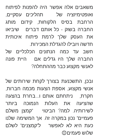
משאבים אלה אפשר היה להפנות לפיתוח 
ואופטימיזציה של   תהליכים עסקיים, 
הרחבת בסיס הלקוחות, קידום מותג 
החברה בשוק - כל אותם דברים   שיביאו 
את העסק שלך לרמת פיתוח איכותית 
חדשה ויובילו להגדלת המכירות.
חשב עד כמה הנתונים הכלכליים של 
החברה שלך היו גדלים אם   היית פונה 
לאנשי מקצוע כבר מההתחלה?
ובכן, התשכנעת בצורך לקחת שירותים של  
אנשי מקצוע, אספת הצעות מכמה חברות, 
חקרת,   ניתחתם אותם ו...בחרת בהצעה 
שהציעה את העלות הנמוכה ביותר 
לשירותיה. למה? הביטוי   "קמצן משלם 
פעמיים" נכון במקרה זה. אך המשימה שלנו 
כעת היא לא לאפשר   ל"קמצנים" לשלם 
שלוש פעמים😊