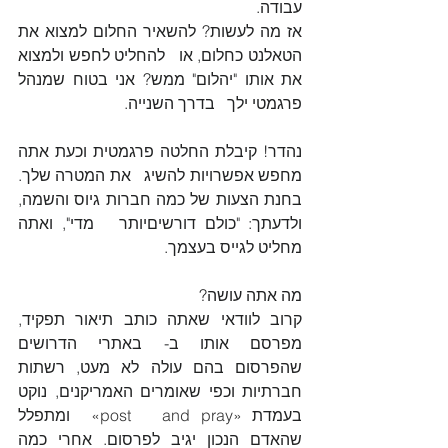
עבודה. 
אז מה לעשות? להשאיר החלום למצוא את 
הטאלנט כחלום, או   להחליט לחפש ולמצוא 
את אותו "יהלום" ממש? אני בטוח שמנהל 
פרגמטי ילך   בדרך השנייה.
נהדר! קיבלת החלטה פרגמטית וכעת אתה 
מחפש אפשרויות להשיג   את המטרה שלך. 
בחנת הצעות של כמה חברות גיוס והשמה, 
ולדעתך: "כולם דורשיםיותר   מדי", ואתה 
מחליט לגייס בעצמך.
מה אתה עושה?
קרוב לוודאי שאתה כותב תיאור תפקיד, 
מפרסם אותו ב- באתרי הדרושים 
שהפרסום בהם עולה לא מעט, רשתות 
חברתיות וכפי שאומרים האמריקנים, נוקט 
בעמדת 
«post   and pray» 
 ומתפלל 
שהאדם הנכון יגיב לפרסום. אחרי כמה 