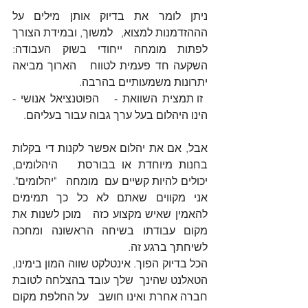
ניתן לומר את בדיוק אותן מילים על 
הההזדמנות למצוא,   למשוך, ובמידת הצורך 
לפתות מומחה ייחודי בשוק העבודה: 
השקעה חד פעמית לטווח   הארוך מביאה 
יתרונות משמעותיים בהרבה.
 זו תמצית השוואת -   הפוטנציאל אנושי - 
הינו היהלום בעל ערך גבוה עבור בעליהם.
אבל, אם את יהלום אפשר לקנות די בקלות 
בחנות מיוחדת או בבורסת   היהלומים, 
יכולים להיות קשיים עם  מומחה   "יהלומים". 
אני מקווים שאתם לא כל כך תמימים 
להאמין שאיש מקצוע כזה   מוכן לשנות את 
מקום עבודתו בשיחה הראשונה ומחכה 
לשיחתך ברגע זה. 
הכל בדיוק הפוך. אינטלקט שווה המון בימינו, 
הטאלנט שהינך  שלך עובד בהצלחה לטובת 
חברה אחרת ואינו חושב   על החלפת מקום 