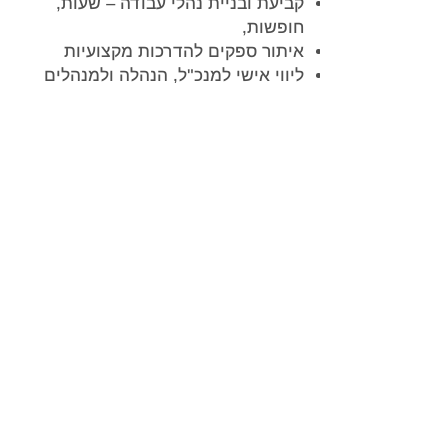
קביעת ובניית נהלי עבודה – שעות,
חופשות,
איתור ספקים להדרכות מקצועיות
ליווי אישי למנכ"ל, הנהלה ולמנהלים
ליווי מנהלים בנושאי משאבי אנוש וגיוס:
הכנה לראיונות, קליטת וחניכת עובדים,
הכנה וקיום תהליכי משוב והערכה ועוד
מיתוג מעסיק
אנשי הצוות שלנו מקצועיים ומיומנים
ומגיעים מ
תחומי גיוס מגוונים
(
אדמיניסטרציה, הייטק, פארמה, שירות,
בכירים, כספים, תעשיה ועוד
), בעלי
ידע
וניסיון מוכח בתהליכי גיוס ומשאבי
אנוש
. הם ידעו לשווק את יתרונות
העבודה בחברתכם מחד ומאידך
הארגון
יהנה מחסכון
- בעלויות הגיוס תוך
התאמת תשלום שעתי/שבועי/חודשי
לפי
צורך
המקנה
גמישות
גבוהה לתהליך.