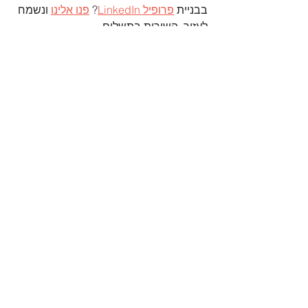
בבניית 
פרופיל LinkedIn
? 
פנו אלינו
 ונשמח 
לעזור. השירות בתשלום  
קורות חיים
הצג הכול
פוסטים אחרונים