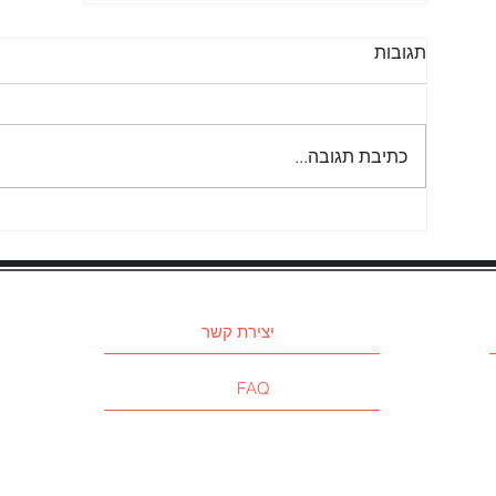
תגובות
כתיבת תגובה...
דרושים/דרושות מנהלי/ות גיוס,
ניהול סוכני השמה ותיקי לקוחות
עצמאיים❗מהבית
יצירת קשר
FAQ