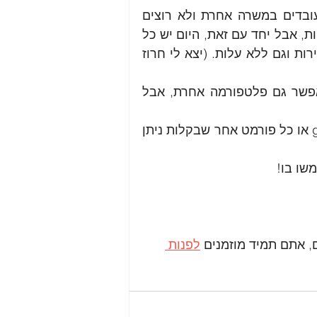
נכון שרבים מאיתנו מחפשים עבודה בזמן שאנו עובדים במשרה אחרת ולא רוצים 
לחשוף את הדוא"ל הארגוני מסיבות שונות ומוצדקות, אבל יחד עם זאת, היום יש כל 
כך הרבה אופציות ליצור חשבון דוא"ל בקלות ומהירות וגם ללא עלות. (יצא לי חרוז 
 זה חינם! (כמובן שאפשר גם פלטפורמה אחרת, אבל 
תבחרו בפורמט שם.שם משפחה@gmail.com או כל פורמט אחר שבקלות ניתן 
שו בו!
לפנות 