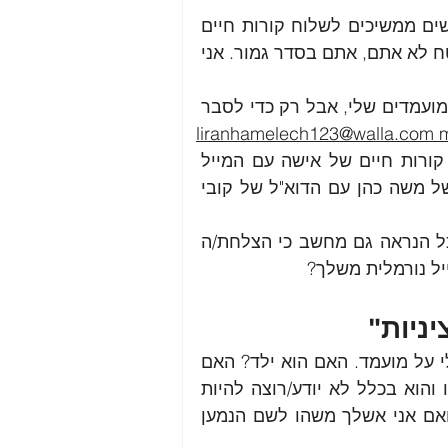
יום-יום אני מקבלת קורות חיים ויום אחרי יום אנשים ממשיכים לשלוח קורות חיים 
עם כתובות מייל...נגדיר אותן כ"לא רציניות". זה בטח לא אתם, אתם בסדר גמור. אני 
כמובן שלא אחשוף כאן את הפרטים האישיים של מועמדים שלי, אבל רק כדי לסבר 
liranhamelech123@walla.com
kissmylips@gmail.com או לחליפין אני מקבלת קורות חיים של אישה עם המייל 
של גבר או להפך. או שאני מקבלת קורות חיים של משה כהן עם הדוא"ל של קובי 
למה? למה ואיך במאה XXI יש לך סמארטפון וככל הנראה גם מחשב כי הצלחת/ה 
יל נורמלית משלך? 
ניות"
כתובות מסוג זה עלולות ליצור רושם ראשוני שלילי על מועמד. האם הוא ילד? האם 
הוא לא רציני? האם מישהו מחפש עבודה בשבילו והוא בכלל לא יודע/רוצה להיות 
במשרה זאת? האם התיבה הזאת בכלל בשימוש ואם אני אשלך משהו לשם הנמען 